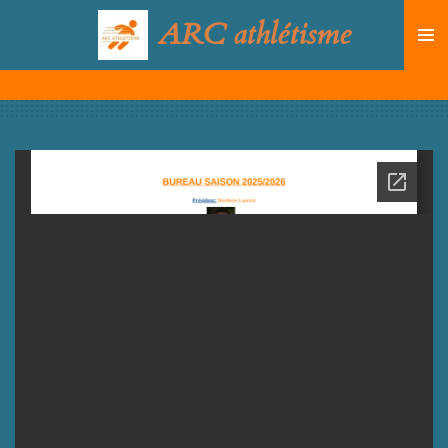
Passer
ARC athlétisme
au
contenu
principal