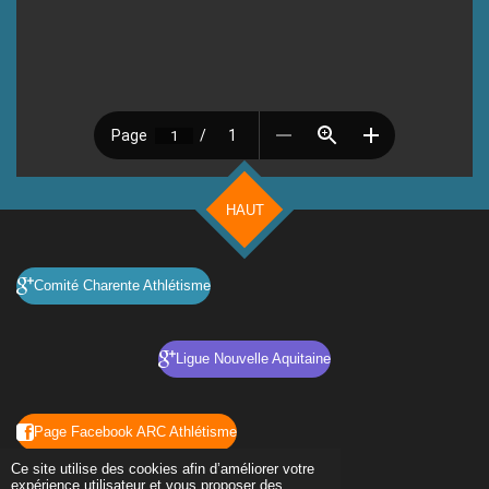
HAUT
Comité Charente Athlétisme
Ligue Nouvelle Aquitaine
Page Facebook ARC Athlétisme
© 2023 - 2026 ARC Athlétisme
Ce site utilise des cookies afin d’améliorer votre
Propulsé par
Webador
expérience utilisateur et vous proposer des